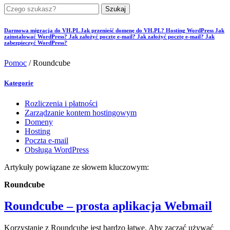
Szukaj
Darmowa migracja do VH.PL
Jak przenieść domenę do VH.PL?
Hosting WordPress
Jak
zainstalować WordPress?
Jak założyć pocztę e-mail?
Jak założyć pocztę e-mail?
Jak
zabezpieczyć WordPress?
Pomoc
/
Roundcube
Kategorie
Rozliczenia i płatności
Zarządzanie kontem hostingowym
Domeny
Hosting
Poczta e-mail
Obsługa WordPress
Artykuły powiązane ze słowem kluczowym:
Roundcube
Roundcube – prosta aplikacja Webmail
Korzystanie z Roundcube jest bardzo łatwe. Aby zacząć używać