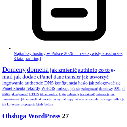
Najtańszy hosting w Polsce 2026 — rzeczywisty koszt przez
3 lata [ranking]
Domeny
domena
jak zmienić
authinfo
co to
e-
mail
jak dodać
cPanel
dane
transfer
jak utworzyć
logowanie
authcode
DNS
konfiguracja
hasło
jak zalogować się
Panel klienta
rekordy
WHOIS
rodzaje
jak się zalogować
darmowy
SSL
pl
redis
jak edytować
HTTPS
jak sprawdzić
login
delegacja
jak zakupić
rejestracja
jak
zarejestrować
jak zamówić
aktywacja
co wybrać
typy
jakie są
wp-admin
do czego
definicja
jak korzystać
propagacja
kiedy będzie
Obsługa WordPress
27