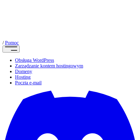
/
Pomoc
Obsługa WordPress
Zarządzanie kontem hostingowym
Domeny
Hosting
Poczta e-mail