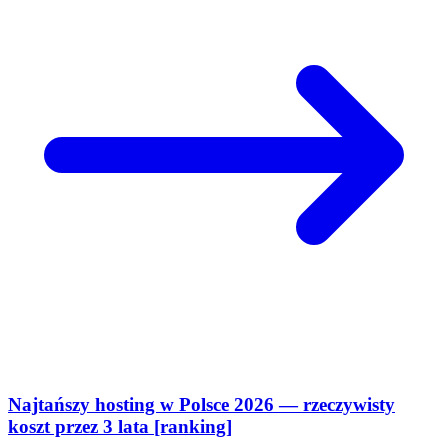
Najtańszy hosting w Polsce 2026 — rzeczywisty
koszt przez 3 lata [ranking]