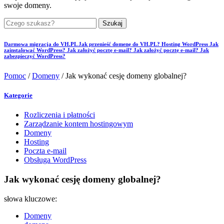
swoje domeny.
Szukaj
Darmowa migracja do VH.PL
Jak przenieść domenę do VH.PL?
Hosting WordPress
Jak
zainstalować WordPress?
Jak założyć pocztę e-mail?
Jak założyć pocztę e-mail?
Jak
zabezpieczyć WordPress?
Pomoc
/
Domeny
/
Jak wykonać cesję domeny globalnej?
Kategorie
Rozliczenia i płatności
Zarządzanie kontem hostingowym
Domeny
Hosting
Poczta e-mail
Obsługa WordPress
Jak wykonać cesję domeny globalnej?
słowa kluczowe:
Domeny