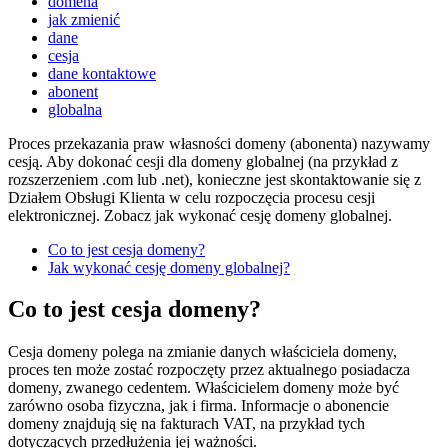
domena
jak zmienić
dane
cesja
dane kontaktowe
abonent
globalna
Proces przekazania praw własności domeny (abonenta) nazywamy
cesją. Aby dokonać cesji dla domeny globalnej (na przykład z
rozszerzeniem .com lub .net), konieczne jest skontaktowanie się z
Działem Obsługi Klienta w celu rozpoczęcia procesu cesji
elektronicznej. Zobacz jak wykonać cesję domeny globalnej.
Co to jest cesja domeny?
Jak wykonać cesję domeny globalnej?
Co to jest cesja domeny?
Cesja domeny polega na zmianie danych właściciela domeny,
proces ten może zostać rozpoczęty przez aktualnego posiadacza
domeny, zwanego cedentem. Właścicielem domeny może być
zarówno osoba fizyczna, jak i firma. Informacje o abonencie
domeny znajdują się na fakturach VAT, na przykład tych
dotyczących przedłużenia jej ważności.