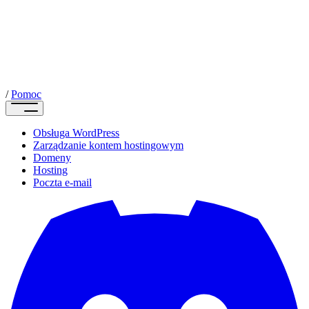
/
Pomoc
Obsługa WordPress
Zarządzanie kontem hostingowym
Domeny
Hosting
Poczta e-mail