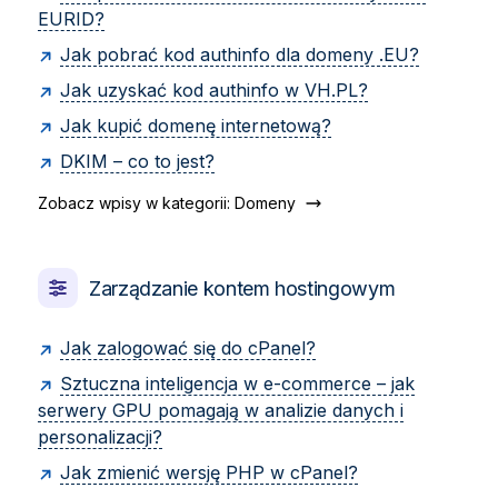
EURID?
Jak pobrać kod authinfo dla domeny .EU?
Jak uzyskać kod authinfo w VH.PL?
Jak kupić domenę internetową?
DKIM – co to jest?
Zobacz wpisy w kategorii: Domeny
Zarządzanie kontem hostingowym
Jak zalogować się do cPanel?
Sztuczna inteligencja w e-commerce – jak
serwery GPU pomagają w analizie danych i
personalizacji?
Jak zmienić wersję PHP w cPanel?