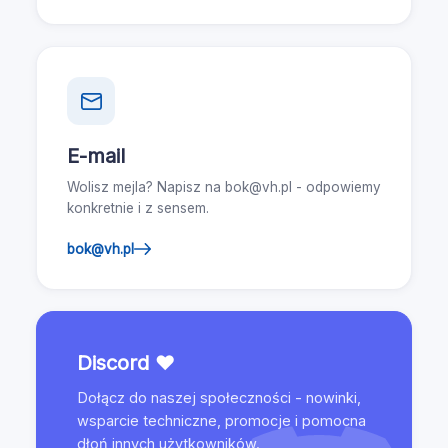
E-mail
Wolisz mejla? Napisz na bok@vh.pl - odpowiemy
konkretnie i z sensem.
bok@vh.pl
Discord ❤
Dołącz do naszej społeczności - nowinki,
wsparcie techniczne, promocje i pomocna
dłoń innych użytkowników.