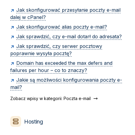
Jak skonfigurować przesyłanie poczty e-mail
dalej w cPanel?
Jak skonfigurować alias poczty e-mail?
Jak sprawdzić, czy e-mail dotarł do adresata?
Jak sprawdzić, czy serwer pocztowy
poprawnie wysyła pocztę?
Domain has exceeded the max defers and
failures per hour – co to znaczy?
Jakie są możliwości konfigurowania poczty e-
mail?
Zobacz wpisy w kategorii: Poczta e-mail
Hosting