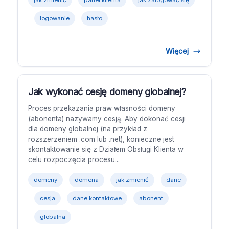
jak zmienić
panel klienta
jak zalogować się
logowanie
hasło
Więcej
Jak wykonać cesję domeny globalnej?
Proces przekazania praw własności domeny
(abonenta) nazywamy cesją. Aby dokonać cesji
dla domeny globalnej (na przykład z
rozszerzeniem .com lub .net), konieczne jest
skontaktowanie się z Działem Obsługi Klienta w
celu rozpoczęcia procesu...
domeny
domena
jak zmienić
dane
cesja
dane kontaktowe
abonent
globalna