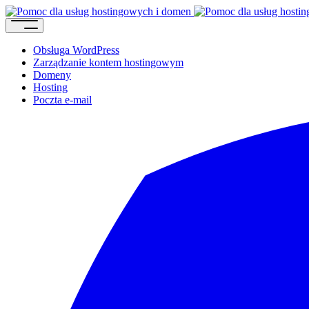
Obsługa WordPress
Zarządzanie kontem hostingowym
Domeny
Hosting
Poczta e-mail