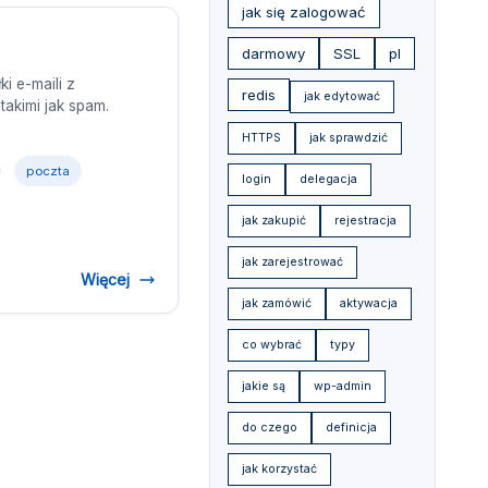
jak się zalogować
darmowy
SSL
pl
i e-maili z
redis
jak edytować
akimi jak spam.
HTTPS
jak sprawdzić
poczta
login
delegacja
jak zakupić
rejestracja
jak zarejestrować
Więcej
jak zamówić
aktywacja
co wybrać
typy
jakie są
wp-admin
do czego
definicja
jak korzystać