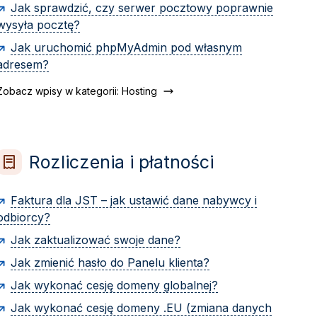
Jak sprawdzić, czy serwer pocztowy poprawnie
wysyła pocztę?
Jak uruchomić phpMyAdmin pod własnym
adresem?
Zobacz wpisy w kategorii: Hosting
Rozliczenia i płatności
Faktura dla JST – jak ustawić dane nabywcy i
odbiorcy?
Jak zaktualizować swoje dane?
Jak zmienić hasło do Panelu klienta?
Jak wykonać cesję domeny globalnej?
Jak wykonać cesję domeny .EU (zmiana danych