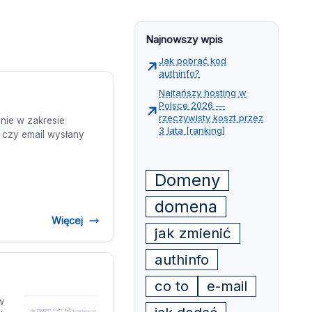
Najnowszy wpis
Jak pobrać kod
authinfo?
Najtańszy hosting w
Polsce 2026 —
rzeczywisty koszt przez
nie w zakresie
3 lata [ranking]
 czy email wysłany
Domeny
domena
Więcej
jak zmienić
authinfo
co to
e-mail
w