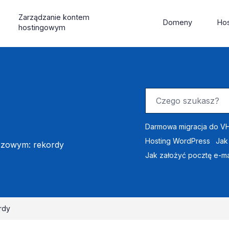
Zarządzanie kontem
Domeny
Hos
hostingowym
Darmowa migracja do VH
Hosting WordPress
Jak
czowym: rekordy
Jak założyć pocztę e-ma
rdy