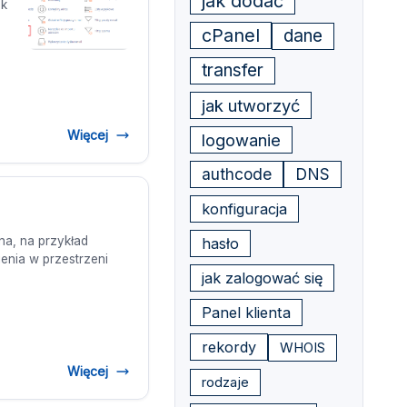
jak dodać
ak
cPanel
dane
transfer
jak utworzyć
Więcej
logowanie
authcode
DNS
konfiguracja
a, na przykład
hasło
enia w przestrzeni
jak zalogować się
Panel klienta
rekordy
WHOIS
Więcej
rodzaje