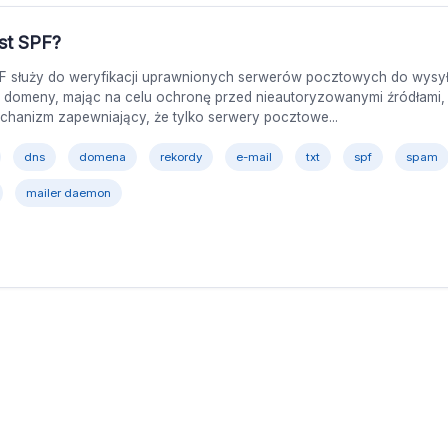
est SPF?
F służy do weryfikacji uprawnionych serwerów pocztowych do wysyłk
j domeny, mając na celu ochronę przed nieautoryzowanymi źródłami, t
echanizm zapewniający, że tylko serwery pocztowe...
dns
domena
rekordy
e-mail
txt
spf
spam
mailer daemon