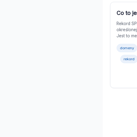
Co to j
Rekord SP
określone
Jest to m
domeny
rekord