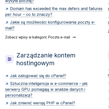
wysyła pocztę?
Domain has exceeded the max defers and failures
per hour – co to znaczy?
Jakie są możliwości konfigurowania poczty e-
mail?
Zobacz wpisy w kategorii: Poczta e-mail
Zarządzanie kontem
hostingowym
Jak zalogować się do cPanel?
Sztuczna inteligencja w e-commerce – jak
serwery GPU pomagają w analizie danych i
personalizacji?
Jak zmienić wersję PHP w cPanel?