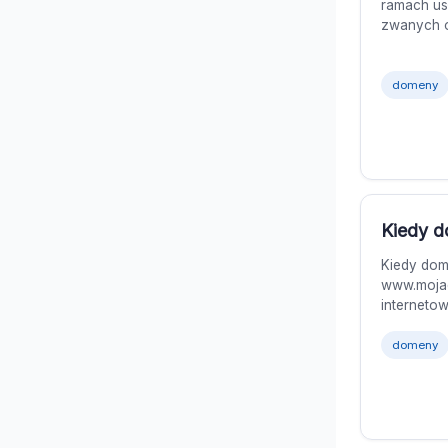
ramach us
zwanych o
domeny
Kiedy d
Kiedy dom
www.mojad
internetow
domeny