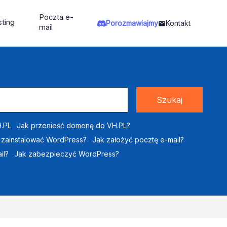
Poczta e-
ting
Porozmawiajmy
Kontakt
mail
Szukaj
.PL
Jak przenieść domenę do VH.PL?
 zainstalować WordPress?
Jak założyć pocztę e-mail?
il?
Jak zabezpieczyć WordPress?