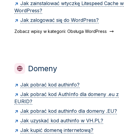
Jak zainstalować wtyczkę Litespeed Cache w
WordPress?
Jak zalogować się do WordPress?
Zobacz wpisy w kategorii: Obsługa WordPress
Domeny
Jak pobrać kod authinfo?
Jak pobrać kod AuthInfo dla domeny .eu z
EURID?
Jak pobrać kod authinfo dla domeny .EU?
Jak uzyskać kod authinfo w VH.PL?
Jak kupić domenę internetową?