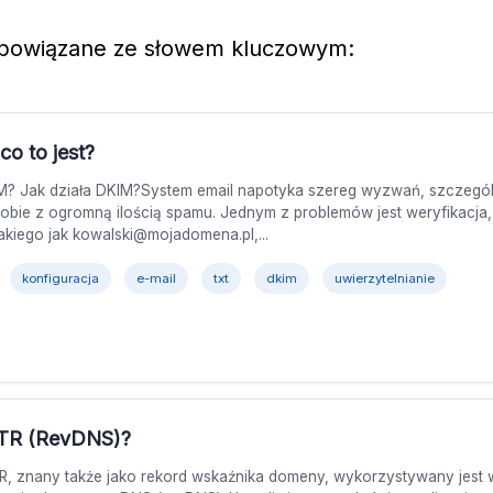
 powiązane ze słowem kluczowym:
co to jest?
M? Jak działa DKIM?System email napotyka szereg wyzwań, szczegól
sobie z ogromną ilością spamu. Jednym z problemów jest weryfikacja,
akiego jak kowalski@mojadomena.pl,...
konfiguracja
e-mail
txt
dkim
uwierzytelnianie
PTR (RevDNS)?
R, znany także jako rekord wskaźnika domeny, wykorzystywany jest 