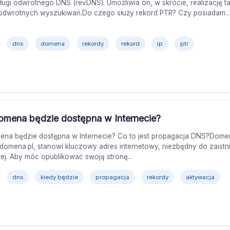
ługi odwrotnego DNS (revDNS). Umożliwia on, w skrócie, realizację t
dwrotnych wyszukiwań.Do czego służy rekord PTR? Czy posiadam...
dns
domena
rekordy
rekord
ip
ptr
omena będzie dostępna w Internecie?
ena będzie dostępna w Internecie? Co to jest propagacja DNS?Domen
omena.pl, stanowi kluczowy adres internetowy, niezbędny do zaistni
ej. Aby móc opublikować swoją stronę...
dns
kiedy będzie
propagacja
rekordy
aktywacja