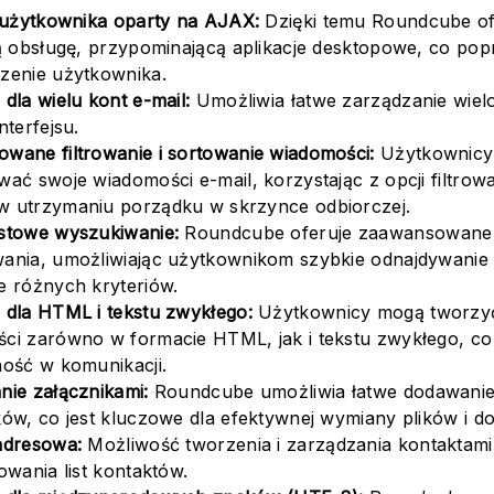
s użytkownika oparty na AJAX:
Dzięki temu Roundcube of
ną obsługę, przypominającą aplikacje desktopowe, co pop
zenie użytkownika.
dla wielu kont e-mail:
Umożliwia łatwe zarządzanie wiel
nterfejsu.
wane filtrowanie i sortowanie wiadomości:
Użytkownicy
ać swoje wiadomości e-mail, korzystając z opcji filtrowa
 utrzymaniu porządku w skrzynce odbiorczej.
stowe wyszukiwanie:
Roundcube oferuje zaawansowane 
ania, umożliwiając użytkownikom szybkie odnajdywanie
e różnych kryteriów.
 dla HTML i tekstu zwykłego:
Użytkownicy mogą tworzyć
ci zarówno w formacie HTML, jak i tekstu zwykłego, c
ność w komunikacji.
nie załącznikami:
Roundcube umożliwia łatwe dodawanie 
ków, co jest kluczowe dla efektywnej wymiany plików i 
adresowa:
Możliwość tworzenia i zarządzania kontaktami
owania list kontaktów.