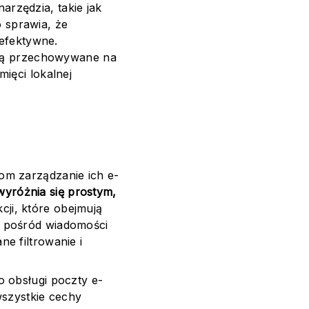
arzędzia, takie jak
o sprawia, że
 efektywne.
są przechowywane na
ięci lokalnej
om zarządzanie ich e-
yróżnia się prostym,
ji, które obejmują
e pośród wiadomości
e filtrowanie i
o obsługi poczty e-
wszystkie cechy