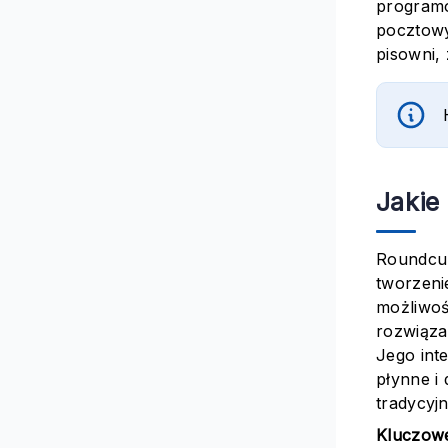
programó
pocztowy
pisowni,
Jakie
Roundcub
tworzeni
możliwoś
rozwiąza
Jego int
płynne i
tradycyj
Kluczow