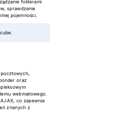
ządzanie folderami
rów, sprawdzanie
lnej pojemności.
cube.
t pocztowych,
sponder oraz
ompleksowym
ystemu webmailowego.
i AJAX, co zapewnia
czeń znanych z