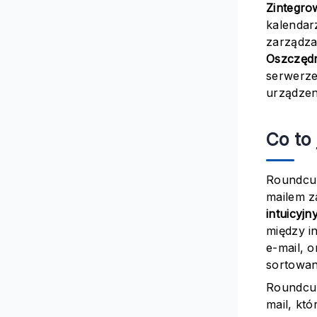
Zintegro
kalendarz
zarządzan
Oszczęd
serwerze
urządzen
Co to
Roundcub
mailem z
intuicyjn
między i
e-mail, 
sortowan
Roundcub
mail, kt