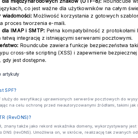
 dla międzynarodowych znaków (UTF-8):
Roundcube wsp
językach, co jest ważne dla użytkowników na całym świe
 wiadomości:
Możliwość korzystania z gotowych szablo
a proces tworzenia e-maili.
 dla IMAP i SMTP:
Pełna kompatybilność z protokołami
 łatwą integrację z istniejącymi serwerami pocztowymi.
eństwo:
Roundcube zawiera funkcje bezpieczeństwa taki
typu cross-site scripting (XSS) i zapewnienie bezpieczne
 gdy jest dostępne.
 artykuły
est SPF?
 służy do weryfikacji uprawnionych serwerów pocztowych do wysyłki
jąc na celu ochronę przed nieautoryzowanymi źródłami, takimi jak
y,...
PTR (RevDNS)?
, znany także jako rekord wskaźnika domeny, wykorzystywany jest
 DNS (revDNS). Umożliwia on, w skrócie, realizację tak zwanych 