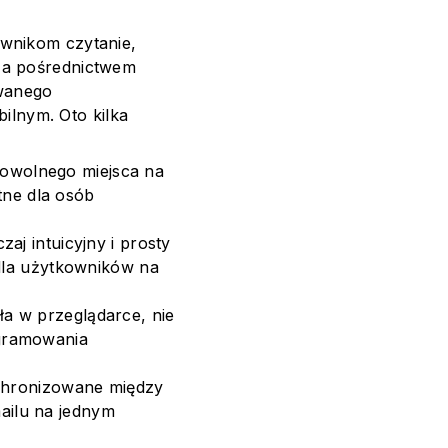
ownikom czytanie,
za pośrednictwem
owanego
lnym. Oto kilka
dowolnego miejsca na
atne dla osób
aj intuicyjny i prosty
 dla użytkowników na
a w przeglądarce, nie
ogramowania
nchronizowane między
ailu na jednym