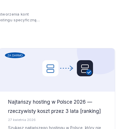
stworzenia kont
ostingu specyficzną
Najtańszy hosting w Polsce 2026 —
rzeczywisty koszt przez 3 lata [ranking]
27 kwietnia 2026
Szukasz najtańszego hostingu w Polsce, który nie