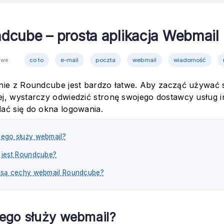
dcube – prosta aplikacja Webmail
owe:
co to
e-mail
poczta
webmail
wiadomość
nie z Roundcube jest bardzo łatwe. Aby zacząć używać s
j, wystarczy odwiedzić stronę swojego dostawcy usług i
ać się do okna logowania.
ego służy webmail?
 jest Roundcube?
 są cechy webmail Roundcube?
ego służy webmail?