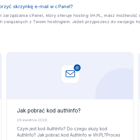
...
orzyć skrzynkę e-mail w cPanel?
l zarządzania cPanel, który oferuje hosting VH.PL, masz możliwość 
 związanych z Twoim hostingiem. Jeżeli przypiszesz do swojego h
nta e-mail utworzone na...
Jak pobrać kod authinfo?
29 kwietnia 2026
Czym jest kod AuthInfo? Do czego służy kod
AuthInfo? Jak pobrać kod AuthInfo w VH.PL?Proces