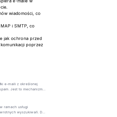
iera e-maile w
cie.
nów wiadomości, co
 IMAP i SMTP, co
e jak ochrona przed
j komunikacji poprzez
 e-maili z określonej
 spam. Jest to mechanizm
 w ramach usługi
odwrotnych wyszukiwań. Do