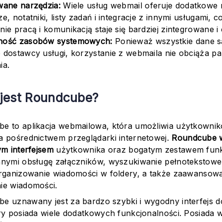
wane narzędzia:
Wiele usług webmail oferuje dodatkowe n
e, notatniki, listy zadań i integracje z innymi usługami, c
ie pracą i komunikacją staje się bardziej zintegrowane i
ność zasobów systemowych:
Ponieważ wszystkie dane 
 dostawcy usługi, korzystanie z webmaila nie obciąża pam
ia.
 jest Roundcube?
e to aplikacja webmailowa, która umożliwia użytkownik
a pośrednictwem przeglądarki internetowej.
Roundcube w
ym interfejsem
użytkownika oraz bogatym zestawem funkc
nnymi obsługę załączników, wyszukiwanie pełnotekstow
organizowanie wiadomości w foldery, a także zaawansowan
ie wiadomości.
e uznawany jest za bardzo szybki i wygodny interfejs d
óry posiada wiele dodatkowych funkcjonalności. Posiada 