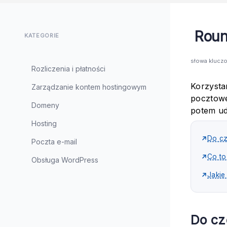
Roun
KATEGORIE
słowa klucz
Rozliczenia i płatności
Korzysta
Zarządzanie kontem hostingowym
pocztowe
Domeny
potem ud
Hosting
Do cz
Poczta e-mail
Co to
Obsługa WordPress
Jakie
Do cz