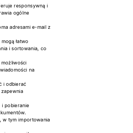
eruje responsywną i
rawia ogólne
oma adresami e-mail z
 mogą łatwo
nia i sortowania, co
możliwości
 wiadomości na
 i odbierać
o zapewnia
i pobieranie
dokumentów.
, w tym importowania