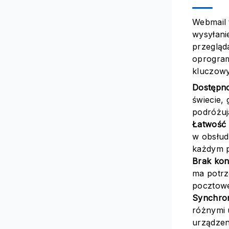
Webmail 
wysyłani
przegląd
oprogram
kluczowy
Dostępno
świecie, 
podróżuj
Łatwość 
w obsłud
każdym 
Brak kon
ma potrz
pocztow
Synchron
różnymi 
urządzen