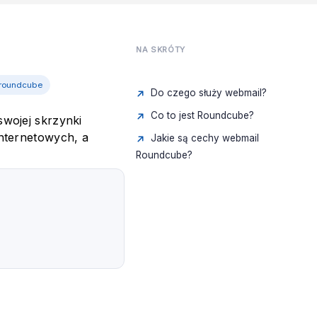
NA SKRÓTY
roundcube
Do czego służy webmail?
Co to jest Roundcube?
wojej skrzynki
nternetowych, a
Jakie są cechy webmail
Roundcube?