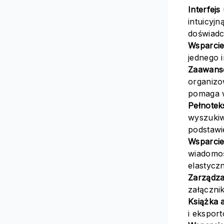
Interfej
intuicyj
doświadc
Wsparcie 
jednego i
Zaawanso
organizow
pomaga w
Pełnotek
wyszukiw
podstawi
Wsparcie
wiadomoś
elastycz
Zarządza
załączni
Książka 
i eksport