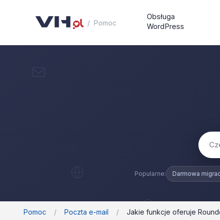
Obsługa
/
Pomoc
WordPress
Darmowa migrac
Pomoc
/
Poczta e-mail
/
Jakie funkcje oferuje Roun