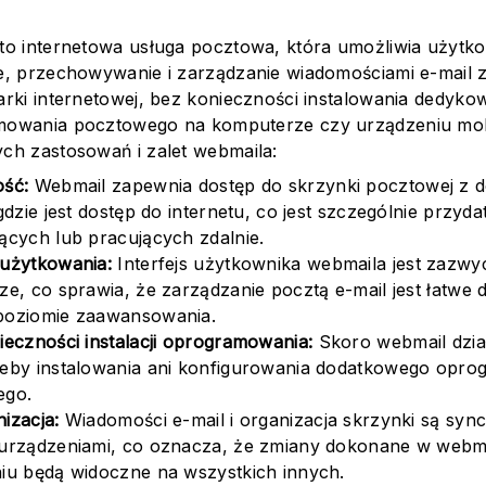
to internetowa usługa pocztowa, która umożliwia użytk
e, przechowywanie i zarządzanie wiadomościami e-mail 
arki internetowej, bez konieczności instalowania dedyk
owania pocztowego na komputerze czy urządzeniu mobi
ch zastosowań i zalet webmaila:
ść:
Webmail zapewnia dostęp do skrzynki pocztowej z 
gdzie jest dostęp do internetu, co jest szczególnie przyd
ących lub pracujących zdalnie.
użytkowania:
Interfejs użytkownika webmaila jest zazwycz
ze, co sprawia, że zarządzanie pocztą e-mail jest łatwe
poziomie zaawansowania.
ieczności instalacji oprogramowania:
Skoro webmail dział
eby instalowania ani konfigurowania dodatkowego opr
ego.
izacja:
Wiadomości e-mail i organizacja skrzynki są sy
urządzeniami, co oznacza, że zmiany dokonane w webm
iu będą widoczne na wszystkich innych.