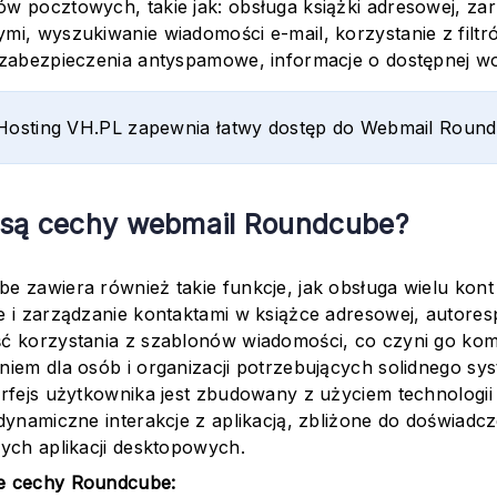
w pocztowych, takie jak: obsługa książki adresowej, zar
mi, wyszukiwanie wiadomości e-mail, korzystanie z filt
 zabezpieczenia antyspamowe, informacje o dostępnej wo
Hosting VH.PL zapewnia łatwy dostęp do Webmail Round
 są cechy webmail Roundcube?
e zawiera również takie funkcje, jak obsługa wielu kon
e i zarządzanie kontaktami w książce adresowej, autore
ć korzystania z szablonów wiadomości, co czyni go k
niem dla osób i organizacji potrzebujących solidnego s
erfejs użytkownika jest zbudowany z użyciem technologi
 dynamiczne interakcje z aplikacją, zbliżone do doświad
nych aplikacji desktopowych.
e cechy Roundcube: