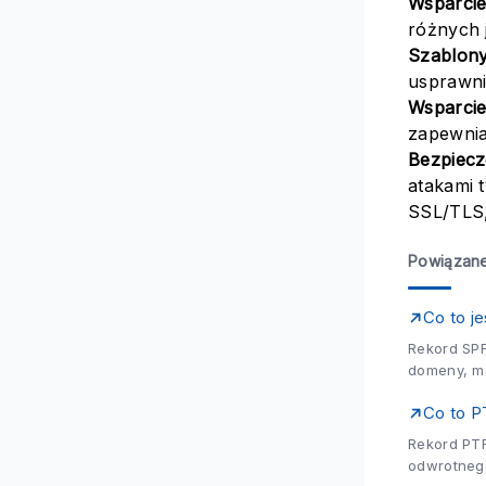
Wsparcie
różnych 
Szablony
usprawni
Wsparcie
zapewnia
Bezpiecz
atakami 
SSL/TLS,
Powiązane
Co to j
Rekord SPF
domeny, ma
zapewniając
Co to 
Rekord PTR
odwrotnego