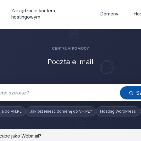
Zarządzanie kontem
Domeny
Hos
hostingowym
Poczta e-mail
S
ja do VH.PL
Jak przenieść domenę do VH.PL?
Hosting WordPress
dcube jako Webmail?