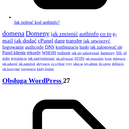
Jak pobrać kod authinfo?
domena
Domeny
jak zmienić
authinfo
co to
e-
mail
jak dodać
cPanel
dane
transfer
jak utworzyć
logowanie
authcode
DNS
konfiguracja
hasło
jak zalogować się
Panel klienta
rekordy
WHOIS
rodzaje
jak się zalogować
darmowy
SSL
pl
redis
rejestracja
jak zarejestrować
jak edytować
HTTPS
jak sprawdzić
login
delegacja
jak zakupić
jak zamówić
aktywacja
co wybrać
typy
jakie są
wp-admin
do czego
definicja
jak korzystać
propagacja
kiedy będzie
Obsługa WordPress
27