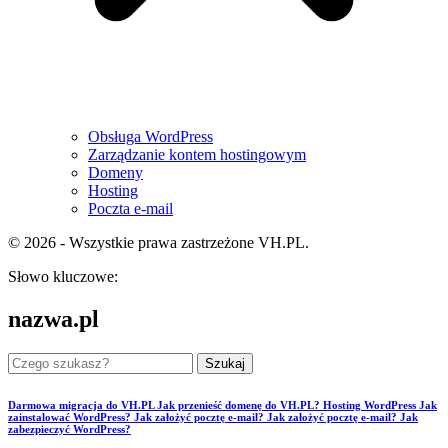
Obsługa WordPress
Zarządzanie kontem hostingowym
Domeny
Hosting
Poczta e-mail
© 2026 - Wszystkie prawa zastrzeżone VH.PL.
Słowo kluczowe:
nazwa.pl
Szukaj
Darmowa migracja do VH.PL
Jak przenieść domenę do VH.PL?
Hosting WordPress
Jak
zainstalować WordPress?
Jak założyć pocztę e-mail?
Jak założyć pocztę e-mail?
Jak
zabezpieczyć WordPress?