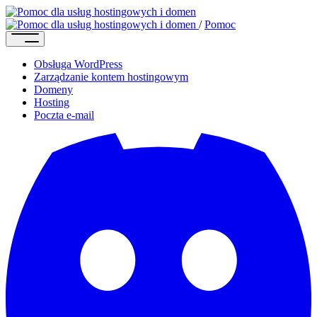
/
Pomoc
Obsługa WordPress
Zarządzanie kontem hostingowym
Domeny
Hosting
Poczta e-mail