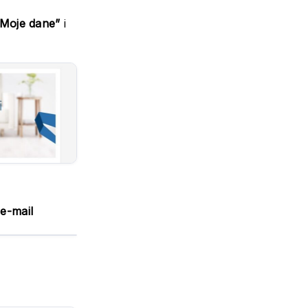
„Moje dane”
i
 e-mail