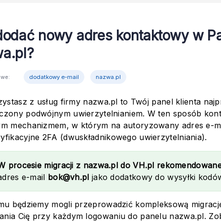
dodać nowy adres kontaktowy w Pa
a.pl?
owe:
dodatkowy e-mail
nazwa.pl
zystasz z usług firmy nazwa.pl to Twój panel klienta naj
czony podwójnym uwierzytelnianiem. W ten sposób kont
ym mechanizmem, w którym na autoryzowany adres e-ma
yfikacyjne 2FA (dwuskładnikowego uwierzytelniania).
W procesie migracji z nazwa.pl do VH.pl rekomendowane 
adres e-mail
bok@vh.pl
jako dodatkowy do wysyłki kodó
emu będziemy mogli przeprowadzić kompleksową migracj
nia Cię przy każdym logowaniu do panelu nazwa.pl. Zo