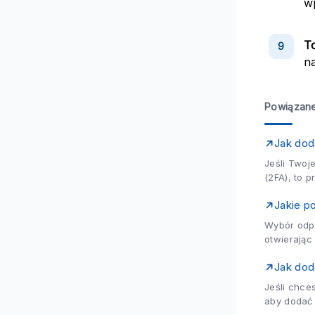
wp
T
n
Powiązane
Jak dod
Jeśli Twoj
(2FA), to 
ważny elem
Jakie p
Wybór odpo
otwierając
Rola...
Jak dod
Jeśli chce
aby dodać 