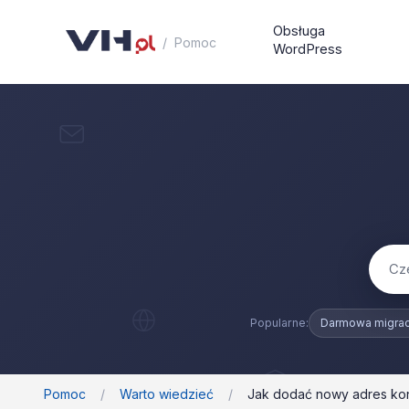
Obsługa
/
Pomoc
WordPress
Darmowa migrac
Pomoc
/
Warto wiedzieć
/
Jak dodać nowy adres kon