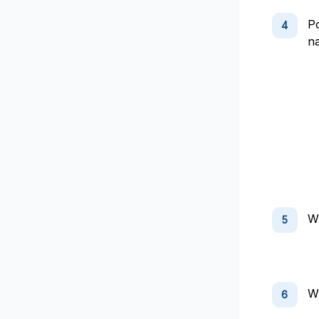
P
n
W
W