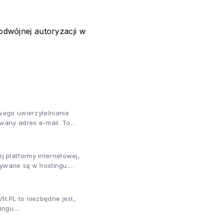
odwójnej autoryzacji w
wego uwierzytelniania
wany adres e-mail. To
 platformy internetowej,
żywane są w hostingu.
H.PL to niezbędne jest,
gu....