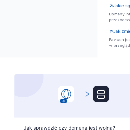
Jakie s
Domeny int
przeznacz
to...
Jak zmi
Favicon je
w przegląd
tekst. Do c
Jak sprawdzić czy domena jest wolna?