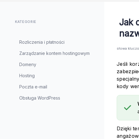
Jak 
KATEGORIE
nazw
Rozliczenia i płatności
słowa klucz
Zarządzanie kontem hostingowym
Jeśli kor
Domeny
zabezpie
Hosting
specjaln
kody wer
Poczta e-mail
Obsługa WordPress
Dzięki t
angażowa