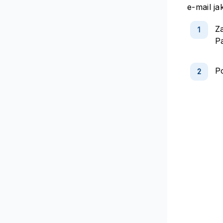
e-mail j
Z
P
Po