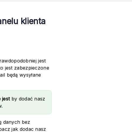
nelu klienta
prawdopodobniej jest
o jest zabezpieczone
il będą wysyłane
jest
by dodać nasz
w.
ę danych bez
bacz jak dodac nasz