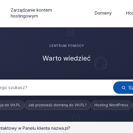
Zarządzanie kontem
Domeny
Hos
hostingowym
Warto wiedzieć
S
ja do VH.PL
Jak przenieść domenę do VH.PL?
Hosting WordPress
taktowy w Panelu klienta nazwa.pl?