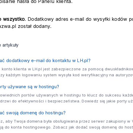
isanie hasła do Panelu klienta.
o wszystko
. Dodatkowy adres e-mail do wysyłki kodów p
azwa.pl został dodany.
 artykuły
ać dodatkowy e-mail do kontaktu w LH.pl?
e konto klienta w LH.pl jest zabezpieczone za pomocą dwuskładniko
przy każdym logowaniu system wysyła kod weryfikacyjny na autoryzo
ent...
orty używane są w hostingu?
wiednich portów używanych w hostingu to klucz do sukcesu każdej
 drzwi do efektywności i bezpieczeństwa. Dowiedz się jakie porty u
ać swoją domenę do hostingu?
sz, aby Twoja domena była obsługiwana przez serwer zakupiony w V
ją do konta hostingowego. Zobacz jak dodać swoją domenę do hostin