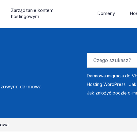
Zarządzanie kontem
Domeny
Hos
hostingowym
Darmowa migracja do VH
Hosting WordPress
Jak
uczowym: darmowa
Jak założyć pocztę e-ma
mowa