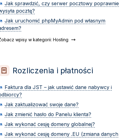
Jak sprawdzić, czy serwer pocztowy poprawnie
wysyła pocztę?
Jak uruchomić phpMyAdmin pod własnym
adresem?
Zobacz wpisy w kategorii: Hosting
Rozliczenia i płatności
Faktura dla JST – jak ustawić dane nabywcy i
odbiorcy?
Jak zaktualizować swoje dane?
Jak zmienić hasło do Panelu klienta?
Jak wykonać cesję domeny globalnej?
Jak wykonać cesję domeny .EU (zmiana danych