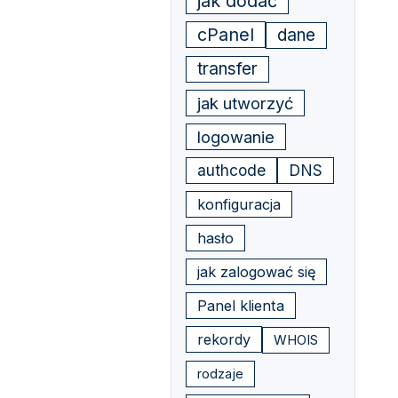
jak dodać
cPanel
dane
transfer
jak utworzyć
logowanie
authcode
DNS
konfiguracja
hasło
jak zalogować się
Panel klienta
rekordy
WHOIS
rodzaje