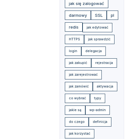
jak się zalogować
darmowy
SSL
pl
redis
jak edytować
HTTPS
jak sprawdzić
login
delegacja
jak zakupić
rejestracja
jak zarejestrować
jak zamówić
aktywacja
co wybrać
typy
jakie są
wp-admin
do czego
definicja
jak korzystać