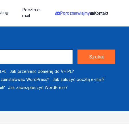
Poczta e-
ting
Porozmawiajmy
Kontakt
mail
Szukaj
.PL
Jak przenieść domenę do VH.PL?
 zainstalować WordPress?
Jak założyć pocztę e-mail?
il?
Jak zabezpieczyć WordPress?