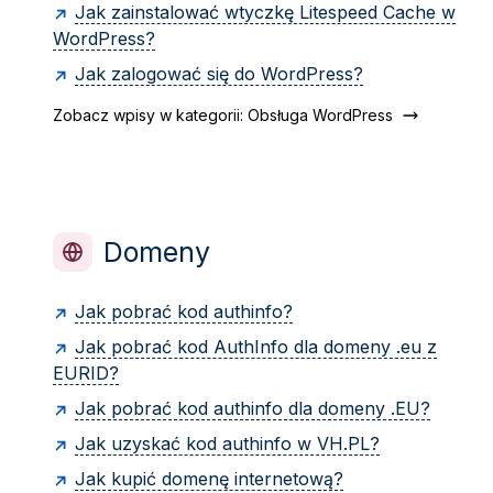
Jak zainstalować wtyczkę Litespeed Cache w
WordPress?
Jak zalogować się do WordPress?
Zobacz wpisy w kategorii: Obsługa WordPress
Domeny
Jak pobrać kod authinfo?
Jak pobrać kod AuthInfo dla domeny .eu z
EURID?
Jak pobrać kod authinfo dla domeny .EU?
Jak uzyskać kod authinfo w VH.PL?
Jak kupić domenę internetową?