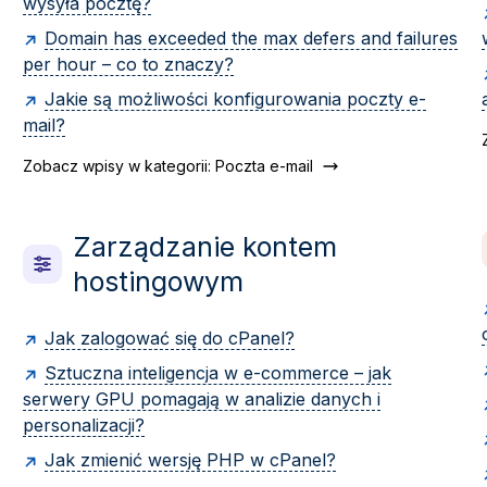
wysyła pocztę?
Domain has exceeded the max defers and failures
per hour – co to znaczy?
Jakie są możliwości konfigurowania poczty e-
mail?
Zobacz wpisy w kategorii: Poczta e-mail
Zarządzanie kontem
hostingowym
Jak zalogować się do cPanel?
Sztuczna inteligencja w e-commerce – jak
serwery GPU pomagają w analizie danych i
personalizacji?
Jak zmienić wersję PHP w cPanel?