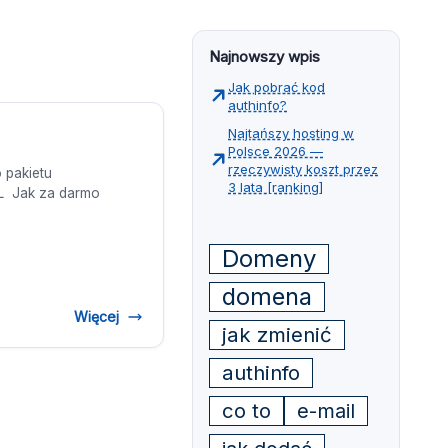
Najnowszy wpis
Jak pobrać kod
authinfo?
Najtańszy hosting w
Polsce 2026 —
rzeczywisty koszt przez
 pakietu
3 lata [ranking]
L Jak za darmo
Domeny
domena
Więcej
jak zmienić
authinfo
co to
e-mail