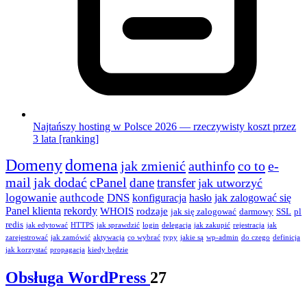
Najtańszy hosting w Polsce 2026 — rzeczywisty koszt przez
3 lata [ranking]
Domeny
domena
jak zmienić
authinfo
co to
e-
mail
jak dodać
cPanel
dane
transfer
jak utworzyć
logowanie
authcode
DNS
konfiguracja
hasło
jak zalogować się
Panel klienta
rekordy
WHOIS
rodzaje
jak się zalogować
darmowy
SSL
pl
redis
jak edytować
HTTPS
jak sprawdzić
login
delegacja
jak zakupić
rejestracja
jak
zarejestrować
jak zamówić
aktywacja
co wybrać
typy
jakie są
wp-admin
do czego
definicja
jak korzystać
propagacja
kiedy będzie
Obsługa WordPress
27