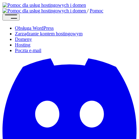
/
Pomoc
Obsługa WordPress
Zarządzanie kontem hostingowym
Domeny
Hosting
Poczta e-mail