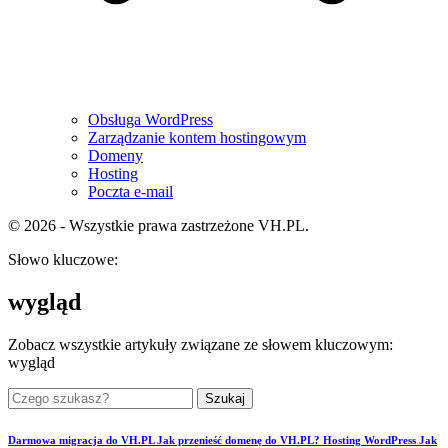
Obsługa WordPress
Zarządzanie kontem hostingowym
Domeny
Hosting
Poczta e-mail
© 2026 - Wszystkie prawa zastrzeżone VH.PL.
Słowo kluczowe:
wygląd
Zobacz wszystkie artykuły związane ze słowem kluczowym:
wygląd
Szukaj
Darmowa migracja do VH.PL
Jak przenieść domenę do VH.PL?
Hosting WordPress
Jak