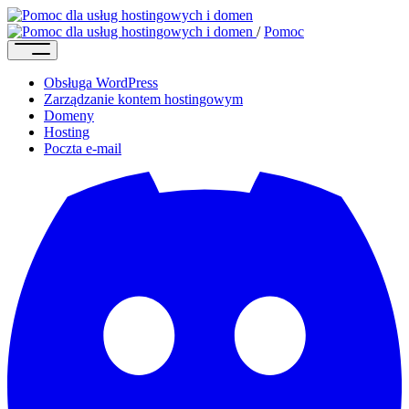
/
Pomoc
Obsługa WordPress
Zarządzanie kontem hostingowym
Domeny
Hosting
Poczta e-mail