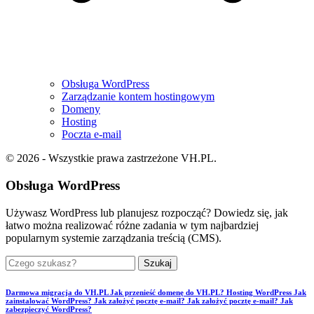
Obsługa WordPress
Zarządzanie kontem hostingowym
Domeny
Hosting
Poczta e-mail
© 2026 - Wszystkie prawa zastrzeżone VH.PL.
Obsługa WordPress
Używasz WordPress lub planujesz rozpocząć? Dowiedz się, jak
łatwo można realizować różne zadania w tym najbardziej
popularnym systemie zarządzania treścią (CMS).
Szukaj
Darmowa migracja do VH.PL
Jak przenieść domenę do VH.PL?
Hosting WordPress
Jak
zainstalować WordPress?
Jak założyć pocztę e-mail?
Jak założyć pocztę e-mail?
Jak
zabezpieczyć WordPress?