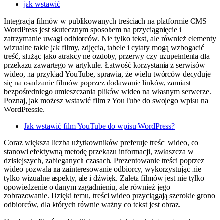
jak wstawić
Integracja filmów w publikowanych treściach na platformie CMS
WordPress jest skutecznym sposobem na przyciągnięcie i
zatrzymanie uwagi odbiorców. Nie tylko tekst, ale również elementy
wizualne takie jak filmy, zdjęcia, tabele i cytaty mogą wzbogacić
treść, służąc jako atrakcyjne ozdoby, przerwy czy uzupełnienia dla
przekazu zawartego w artykule. Łatwość korzystania z serwisów
wideo, na przykład YouTube, sprawia, że wielu twórców decyduje
się na osadzanie filmów poprzez dodawanie linków, zamiast
bezpośredniego umieszczania plików wideo na własnym serwerze.
Poznaj, jak możesz wstawić film z YouTube do swojego wpisu na
WordPressie.
Jak wstawić film YouTube do wpisu WordPress?
Coraz większa liczba użytkowników preferuje treści wideo, co
stanowi efektywną metodę przekazu informacji, zwłaszcza w
dzisiejszych, zabieganych czasach. Prezentowanie treści poprzez
wideo pozwala na zainteresowanie odbiorcy, wykorzystując nie
tylko wizualne aspekty, ale i dźwięk. Zaletą filmów jest nie tylko
opowiedzenie o danym zagadnieniu, ale również jego
zobrazowanie. Dzięki temu, treści wideo przyciągają szerokie grono
odbiorców, dla których równie ważny co tekst jest obraz.