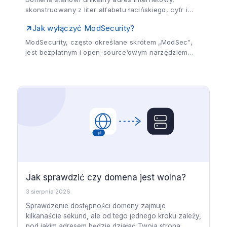
skonstruowany z liter alfabetu łacińskiego, cyfr i
myślników, na przykład: moja-domena24.pl. Jest ona
Jak wyłączyć ModSecurity?
używana do lokalizowania stron internetowych w
przeglądarkach (pozwala na wyświetlenie...
ModSecurity, często określane skrótem „ModSec”,
jest bezpłatnym i open-source’owym narzędziem
typu WAF (Web Application Firewall), służącym do
ochrony aplikacji internetowych przed rozpoznanymi
metodami ataków. Istnieją jednak sytuacje, gdy...
Jak sprawdzić czy domena jest wolna?
3 sierpnia 2026
Sprawdzenie dostępności domeny zajmuje
kilkanaście sekund, ale od tego jednego kroku zależy,
pod jakim adresem będzie działać Twoja strona...