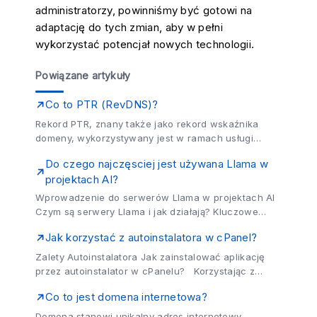
administratorzy, powinniśmy być gotowi na
adaptację do tych zmian, aby w pełni
wykorzystać potencjał nowych technologii.
Powiązane artykuły
Co to PTR (RevDNS)?
Rekord PTR, znany także jako rekord wskaźnika
domeny, wykorzystywany jest w ramach usługi
odwrotnego DNS (revDNS). Umożliwia on, w skrócie,
Do czego najczęsciej jest używana Llama w
realizację tak zwanych odwrotnych wyszukiwań. Do
projektach AI?
czego służy...
Wprowadzenie do serwerów Llama w projektach AI
Czym są serwery Llama i jak działają? Kluczowe
zalety wykorzystania serwerów Llama w AI
Jak korzystać z autoinstalatora w cPanel?
Najpopularniejsze zastosowania serwerów Llama w
projektach AI...
Zalety Autoinstalatora Jak zainstalować aplikację
przez autoinstalator w cPanelu? Korzystając z
usług hostingowych VH.PL, zyskujesz dostęp do
Co to jest domena internetowa?
wygodnego narzędzia, jakim jest Autoinstalator. Jest
to aplikacja, która znacznie...
Domena stanowi unikalny adres internetowy,