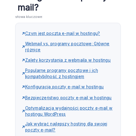
mail?
słowa kluczowe:
Czym jest poczta e-mail w hostingu?
Webmail vs. programy pocztowe: Główne
różnice
Zalety korzystania z webmaila w hostingu
Popularne programy pocztowe i ich
kompatybilność z hostingiem
Konfiguracja poczty e-mail w hostingu
Bezpieczeństwo poczty e-mail w hostingu
Optymalizacja wydajności poczty e-mail w
hostingu WordPress
Jak wybrać najlepszy hosting dla swojej
poczty e-mail?