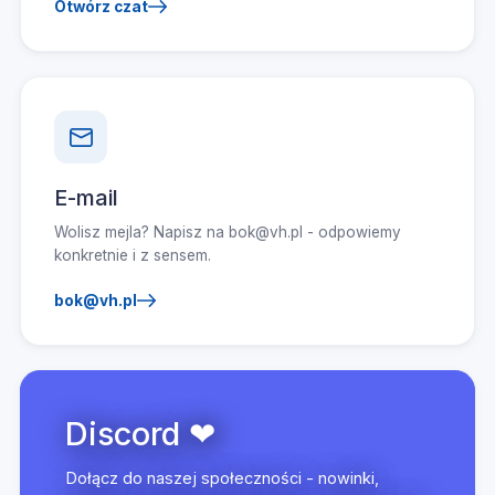
Otwórz czat
E-mail
Wolisz mejla? Napisz na bok@vh.pl - odpowiemy
konkretnie i z sensem.
bok@vh.pl
Discord ❤
Dołącz do naszej społeczności - nowinki,