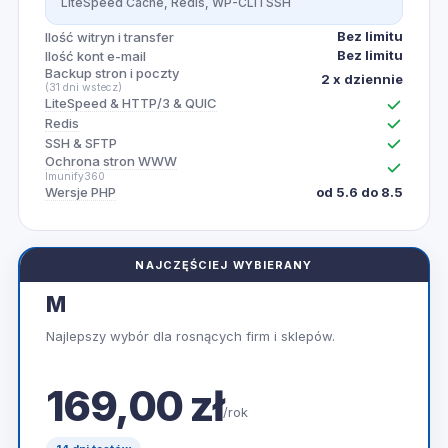
LiteSpeed Cache, Redis, WP-CLI i SSH
Bez limitu
Ilość witryn i transfer
Bez limitu
Ilość kont e-mail
Backup stron i poczty
2 x dziennie
(31 dni wstecz)
LiteSpeed & HTTP/3 & QUIC
Redis
SSH & SFTP
Ochrona stron WWW
Imunify360
Wersje PHP
od 5.6 do 8.5
NAJCZĘŚCIEJ WYBIERANY
M
Najlepszy wybór dla rosnących firm i sklepów.
169,00 zł
/rok