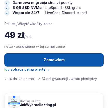
Darmowa migracja
strony i poczty
5 GB SSD NVMe
· LiteSpeed · SSL gratis
Wsparcie 24/7
— LiveChat, Discord, e-mail
Pakiet „Wizytówka” tylko za
49 zł
/rok
netto · odnowienie w tej samej cenie
Zamawiam
lub zobacz pełną ofertę ⌄
✓ 14 dni za darmo ✓ 14 dni gwarancji zwrotu pieniędzy
Hosting nr 1 wg
JakWybracHosting.pl