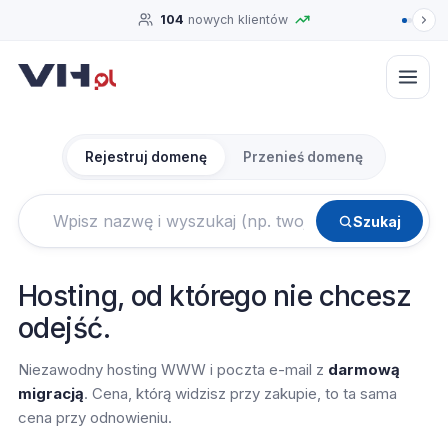
Zarabiaj z VH.pl ❤️
Zarabiaj z Nami! →
Rejestruj domenę
Przenieś domenę
Szukaj
Podaj nazwę domeny
Hosting, od którego nie chcesz
odejść.
Niezawodny hosting WWW i poczta e-mail z
darmową
migracją
. Cena, którą widzisz przy zakupie, to ta sama
cena przy odnowieniu.