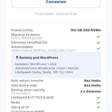
Zamawiam
14 dni testów · zwrot do 14 dni
Powierzchnia
150 GB SSD NVMe
Migracja za darmo
(Strony WWW & poczta)
Darmowy certyfikat SSL
Autoinstalator
Łatwa instalacja WordPress, Joomla i wielu innych
Świetny pod WordPress
Instalator WordPress 1-click
Automatyczne aktualizacje: rdzeń i wtyczki
LiteSpeed Cache, Redis, WP-CLI i SSH
Bez limitu
Ilość witryn i transfer
Bez limitu
Ilość kont e-mail
Backup stron i poczty
2 x dziennie
(31 dni wstecz)
LiteSpeed & HTTP/3 & QUIC
Redis
SSH & SFTP
Ochrona stron WWW