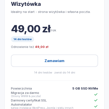
Wizytówka
Idealny na start - strona wizytówka i własna poczta.
49,00 zł
/rok
14 dni testów
Odnowienie też
49,00 zł
Zamawiam
14 dni testów · zwrot do 14 dni
Powierzchnia
5 GB SSD NVMe
Migracja za darmo
(Strony WWW & poczta)
Darmowy certyfikat SSL
Autoinstalator
Łatwa instalacja WordPress, Joomla i wielu innych