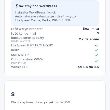
Świetny pod WordPress
Instalator WordPress 1-click
Automatyczne aktualizacje: rdzeń i wtyczki
LiteSpeed Cache, Redis, WP-CLI i SSH
Bez limitu
Ilość witryn i transfer
3
Ilość kont e-mail
Backup stron i poczty
2 x dziennie
(31 dni wstecz)
LiteSpeed & HTTP/3 & QUIC
Redis
SSH & SFTP
Ochrona stron WWW
Imunify360
Wersje PHP
od 5.6 do 8.5
S
Dla małej firmy i kilku projektów WWW.