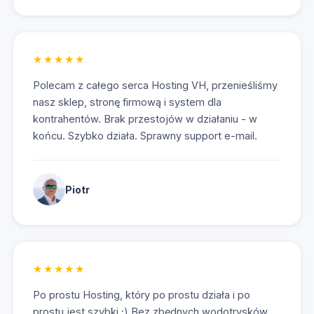
★★★★★
Polecam z całego serca Hosting VH, przenieśliśmy
nasz sklep, stronę firmową i system dla
kontrahentów. Brak przestojów w działaniu - w
końcu. Szybko działa. Sprawny support e-mail.
Piotr
Przejd
★★★★★
Po prostu Hosting, który po prostu działa i po
prostu jest szybki ;) Bez zbędnych wodotrysków