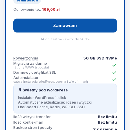
14 dni testów
Odnowienie też
169,00 zł
Zamawiam
14 dni testów · zwrot do 14 dni
Powierzchnia
50 GB SSD NVMe
Migracja za darmo
(Strony WWW & poczta)
Darmowy certyfikat SSL
Autoinstalator
Łatwa instalacja WordPress, Joomla i wielu innych
Świetny pod WordPress
Instalator WordPress 1-click
Automatyczne aktualizacje: rdzeń i wtyczki
LiteSpeed Cache, Redis, WP-CLI i SSH
Bez limitu
Ilość witryn i transfer
Bez limitu
Ilość kont e-mail
Backup stron i poczty
2 x dziennie